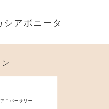
ta カシアボニータ
ョン
3周年アニバーサリー